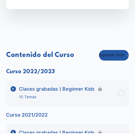
Contenido del Curso
Expandir todo
Curso 2022/2023
Clases grabadas | Beginner Kids
10 Temas
Curso 2021/2022
Lección Contenido
0% Completo
0/10 Steps
Class 34 | Physical Descriptions Be & Have
Clases grabadas | Beginner Kids