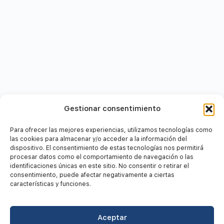
Gestionar consentimiento
Para ofrecer las mejores experiencias, utilizamos tecnologías como
las cookies para almacenar y/o acceder a la información del
dispositivo. El consentimiento de estas tecnologías nos permitirá
procesar datos como el comportamiento de navegación o las
identificaciones únicas en este sitio. No consentir o retirar el
consentimiento, puede afectar negativamente a ciertas
características y funciones.
© 2026 Campus Virtual Trainlang |
RRI
|
TIC
|
Trainlang
|
Aviso
Aceptar
legal
|
Condiciones del servicio
|
Política de cookies
|
Política de